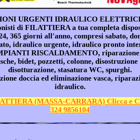
IONI URGENTI IDRAULICO ELETTRICIS
ionisti di FILATTIERA a tua completa dispos
 365 giorni all'anno, compresi sabato, domen
to, idraulico urgente, idraulico pronto in
 IMPIANTI RISCALDAMENTO, riparazion
vasche, bidet, pozzetti, colonne, disostruzione
disotturazione, stasatura WC, spurghi.
 doccia ed eliminazione vasca, riparazio
idraulico.
LATTIERA (MASSA-CARRARA) Clicca e C
324 9856104