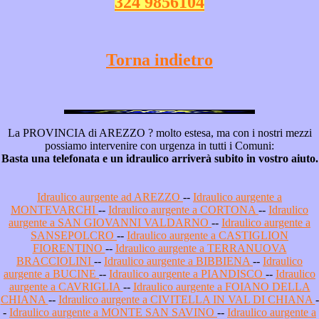
324 9856104
Torna indietro
La PROVINCIA di AREZZO ? molto estesa, ma con i nostri mezzi
possiamo intervenire con urgenza in tutti i Comuni:
Basta una telefonata e un idraulico arriverà subito in vostro aiuto.
Idraulico aurgente ad AREZZO
--
Idraulico aurgente a
MONTEVARCHI
--
Idraulico aurgente a CORTONA
--
Idraulico
aurgente a SAN GIOVANNI VALDARNO
--
Idraulico aurgente a
SANSEPOLCRO
--
Idraulico aurgente a CASTIGLION
FIORENTINO
--
Idraulico aurgente a TERRANUOVA
BRACCIOLINI
--
Idraulico aurgente a BIBBIENA
--
Idraulico
aurgente a BUCINE
--
Idraulico aurgente a PIANDISCO
--
Idraulico
aurgente a CAVRIGLIA
--
Idraulico aurgente a FOIANO DELLA
CHIANA
--
Idraulico aurgente a CIVITELLA IN VAL DI CHIANA
-
-
Idraulico aurgente a MONTE SAN SAVINO
--
Idraulico aurgente a