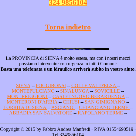
324 9856104
Torna indietro
La PROVINCIA di SIENA è molto estesa, ma con i nostri mezzi
possiamo intervenire con urgenza in tutti i Comuni:
Basta una telefonata e un idraulico arriverà subito in vostro aiuto.
SIENA
--
POGGIBONSI
--
COLLE VAL D'ELSA
--
MONTEPULCIANO
--
SINALUNGA
--
SOVICILLE
--
MONTERIGGIONI
--
CASTELNUOVO BERARDENGA
--
MONTERONI D'ARBIA
--
CHIUSI
--
SAN GIMIGNANO
--
TORRITA DI SIENA
--
ASCIANO
--
CHIANCIANO TERME
--
ABBADIA SAN SALVATORE
--
RAPOLANO TERME
--
Copyright © 2015 by Fabbro Andrea Manfredi - P.IVA 01554690519 -
Tel.3249856104