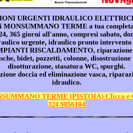
IONI URGENTI IDRAULICO ELETTRICIS
ti di MONSUMMANO TERME a tua completa d
 365 giorni all'anno, compresi sabato, domen
draulico urgente, idraulico pronto int
 IMPIANTI RISCALDAMENTO, riparazion
vasche, bidet, pozzetti, colonne, disostruzione
disotturazione, stasatura WC, spurghi.
 doccia ed eliminazione vasca, riparazio
idraulico.
SUMMANO TERME (PISTOIA) Clicca e 
324 9856104