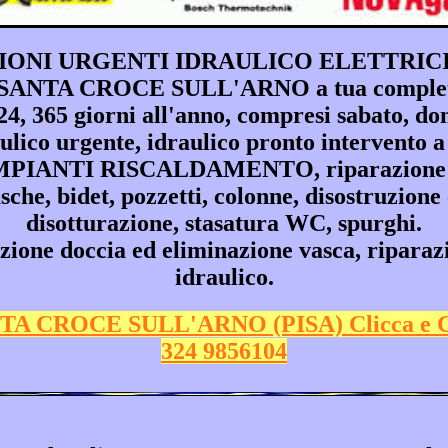
IONI URGENTI IDRAULICO ELETTRICIS
 di SANTA CROCE SULL'ARNO a tua completa
 365 giorni all'anno, compresi sabato, domen
aulico urgente, idraulico pronto interv
 IMPIANTI RISCALDAMENTO, riparazion
vasche, bidet, pozzetti, colonne, disostruzione
disotturazione, stasatura WC, spurghi.
 doccia ed eliminazione vasca, riparazio
idraulico.
TA CROCE SULL'ARNO (PISA) Clicca e 
324 9856104