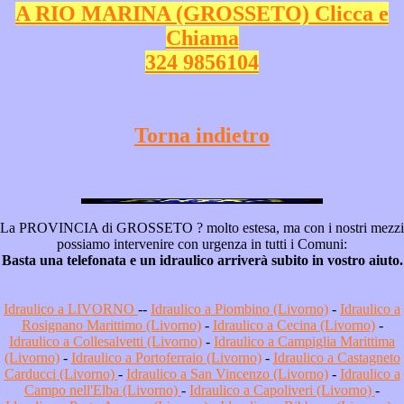
A RIO MARINA (GROSSETO) Clicca e
Chiama
324 9856104
Torna indietro
La PROVINCIA di GROSSETO ? molto estesa, ma con i nostri mezzi
possiamo intervenire con urgenza in tutti i Comuni:
Basta una telefonata e un idraulico arriverà subito in vostro aiuto.
Idraulico a LIVORNO
--
Idraulico a Piombino (Livorno)
-
Idraulico a
Rosignano Marittimo (Livorno)
-
Idraulico a Cecina (Livorno)
-
Idraulico a Collesalvetti (Livorno)
-
Idraulico a Campiglia Marittima
(Livorno)
-
Idraulico a Portoferraio (Livorno)
-
Idraulico a Castagneto
Carducci (Livorno)
-
Idraulico a San Vincenzo (Livorno)
-
Idraulico a
Campo nell'Elba (Livorno)
-
Idraulico a Capoliveri (Livorno)
-