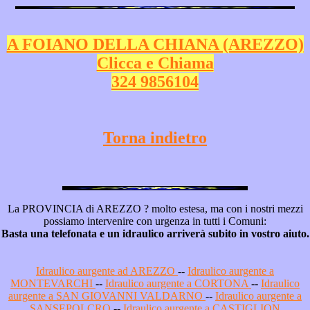
A FOIANO DELLA CHIANA (AREZZO)
Clicca e Chiama
324 9856104
Torna indietro
La PROVINCIA di AREZZO ? molto estesa, ma con i nostri mezzi
possiamo intervenire con urgenza in tutti i Comuni:
Basta una telefonata e un idraulico arriverà subito in vostro aiuto.
Idraulico aurgente ad AREZZO
--
Idraulico aurgente a
MONTEVARCHI
--
Idraulico aurgente a CORTONA
--
Idraulico
aurgente a SAN GIOVANNI VALDARNO
--
Idraulico aurgente a
SANSEPOLCRO
--
Idraulico aurgente a CASTIGLION